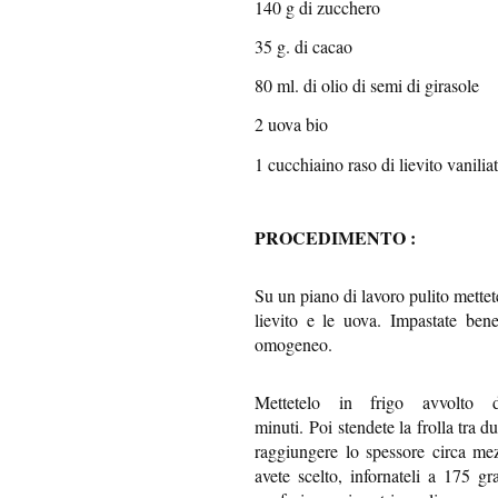
140 g di zucchero
35 g. di cacao
80 ml. di olio di semi di girasole
2 uova bio
1 cucchiaino raso di lievito vanilia
PROCEDIMENTO :
Su un piano di lavoro pulito mettete
lievito e le uova. Impastate ben
omogeneo.
Mettetelo in frigo avvolto d
minuti.
Poi
stendete la frolla tra d
raggiungere lo spessore circa mez
avete scelto, infornateli a 175 gr