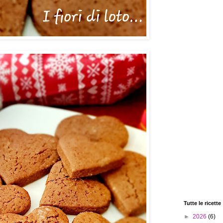
Tutte le ricette
►
2026
(6)