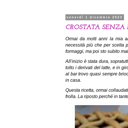
venerdì 1 dicembre 2023
CROSTATA SENZA
Ormai da molti anni la mia ali
necessità più che per scelta p
formaggi, ma poi sto subito mal
All'inizio è stata dura, sopratu
tolto i derivati del latte, e in g
al bar trovo quasi sempre brio
in casa.
Questa ricetta, ormai collaudat
frolla. La riposto perché in tante