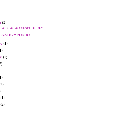
re
(2)
I AL CACAO senza BURRO
TA SENZA BURRO
re
(1)
1)
re
(1)
2)
)
1)
(2)
)
o
(1)
o
(2)