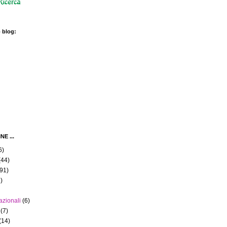
 blog:
E ...
6)
(44)
(91)
)
azionali
(6)
(7)
(14)