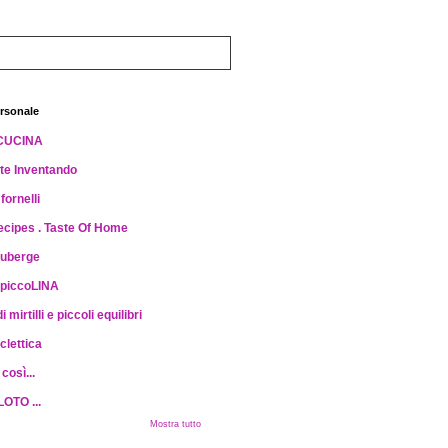
rsonale
CUCINA
e Inventando
fornelli
ecipes . Taste Of Home
Auberge
 piccoLINA
 mirtilli e piccoli equilibri
clettica
 così...
LOTO ...
Mostra tutto