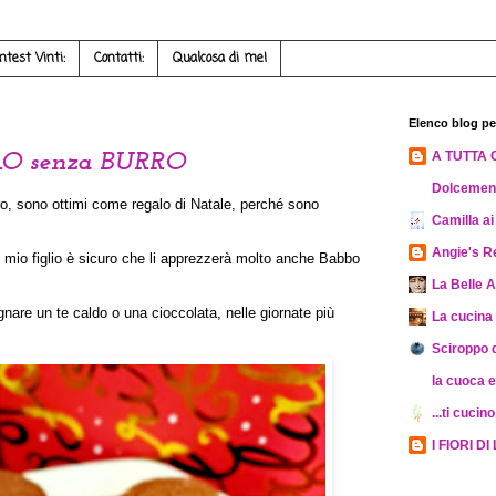
ntest Vinti:
Contatti:
Qualcosa di me!
Elenco blog pe
A TUTTA 
O senza BURRO
Dolcement
urro, sono ottimi come regalo di Natale, perché sono
Camilla ai 
Angie's R
é mio figlio è sicuro che li apprezzerà molto anche Babbo
La Belle 
gnare un te caldo o una cioccolata, nelle giornate più
La cucina
Sciroppo di
la cuoca e
...ti cucino
I FIORI DI 