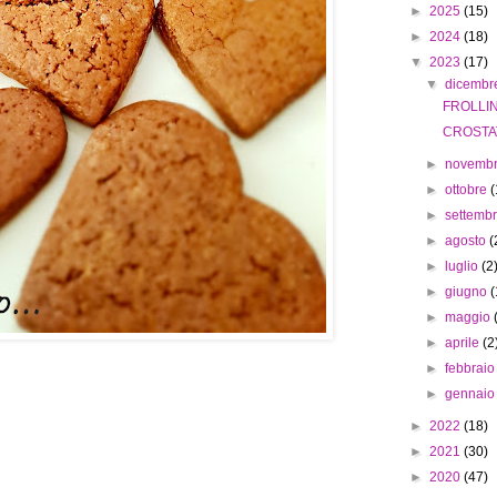
►
2025
(15)
►
2024
(18)
▼
2023
(17)
▼
dicemb
FROLLIN
CROSTA
►
novemb
►
ottobre
(
►
settemb
►
agosto
(
►
luglio
(2
►
giugno
(
►
maggio
►
aprile
(2
►
febbrai
►
gennai
►
2022
(18)
►
2021
(30)
►
2020
(47)