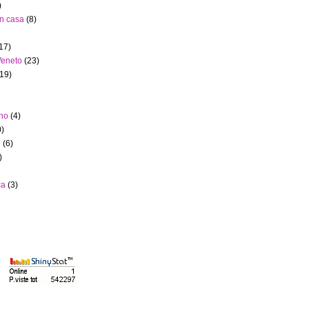
)
in casa
(8)
17)
 Veneto
(23)
(19)
ino
(4)
0)
e
(6)
)
ca
(3)