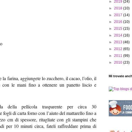
►
2019
(24)
►
2018
(10)
►
2017
(14)
►
2016
(10)
►
2015
(15)
►
2014
(16)
►
2013
(46)
to
►
2012
(65)
►
2011
(99)
►
2010
(23)
Mi trovate anc
 la farina, aggiungete lo zucchero, il cacao, l’olio, il
e con le mani fino a ottenere un panetto liscio e
a della pellicola trasparente per circa 30
ue fogli di carta forno con l’aiuto del mattarello fino a
zo cm di spessore, ritagliate con gli stampini che
adi per 10 minuti circa, fateli raffreddare prima di