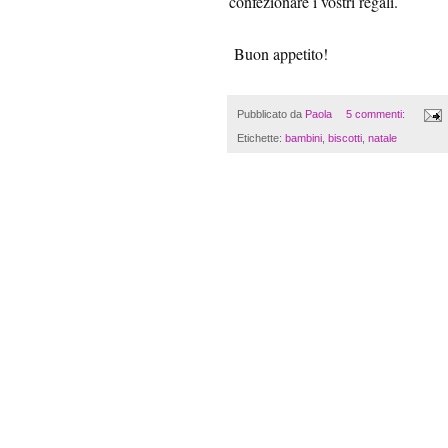
confezionare i vostri regali.
Buon appetito!
Pubblicato da
Paola
5 commenti:
Etichette:
bambini
,
biscotti
,
natale