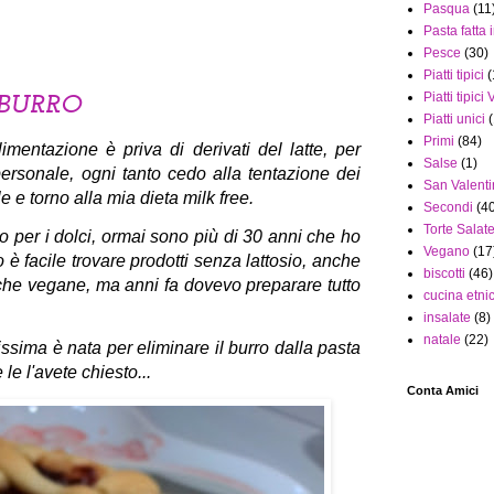
Pasqua
(11
Pasta fatta 
Pesce
(30)
Piatti tipici
(
Piatti tipici
 BURRO
Piatti unici
Primi
(84)
mentazione è priva di derivati del latte, per
Salse
(1)
ersonale, ogni tanto cedo alla tentazione dei
San Valent
e e torno alla mia dieta milk free.
Secondi
(4
Torte Salat
tto per i dolci, ormai sono più di 30 anni che ho
Vegano
(17
iro è facile trovare prodotti senza lattosio, anche
biscotti
(46)
che vegane, ma anni fa dovevo preparare tutto
cucina etni
insalate
(8)
natale
(22)
issima è nata per eliminare il burro dalla pasta
 le l'avete chiesto...
Conta Amici